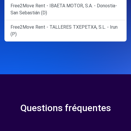
Free2Move Rent - IBAETA MOTOR, S.A. - Donostia-
San Sebastián (D)
Free2Move Rent - TALLERES TXEPETXA, S.L. - Irun
(P)
Questions fréquentes