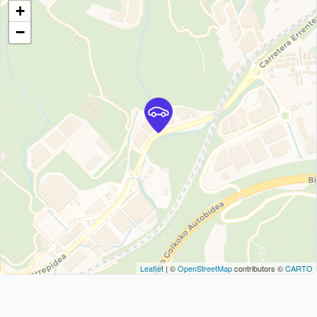
+
−
Leaflet
| ©
OpenStreetMap
contributors ©
CARTO