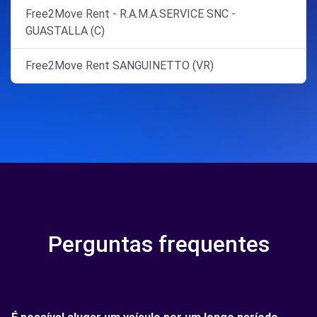
Free2Move Rent - R.A.M.A.SERVICE SNC -
GUASTALLA (C)
Free2Move Rent SANGUINETTO (VR)
Perguntas frequentes