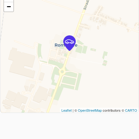
−
Leaflet
| ©
OpenStreetMap
contributors ©
CARTO