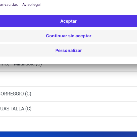
E CASTELLI - Gualtieri
MIRANDOLA (C)
o Mantovano Citroen S.R.L.
(MO) - Mirandola (C)
CORREGGIO (C)
GUASTALLA (C)