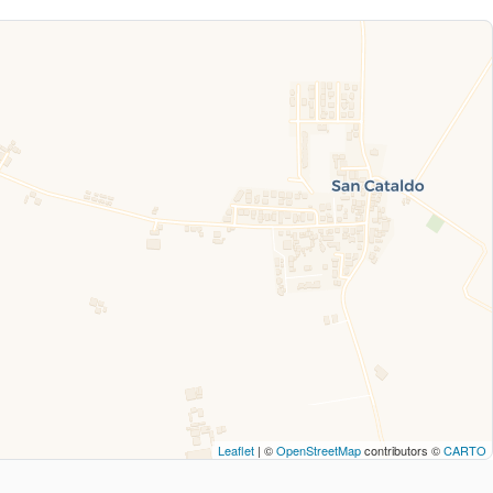
Leaflet
| ©
OpenStreetMap
contributors ©
CARTO