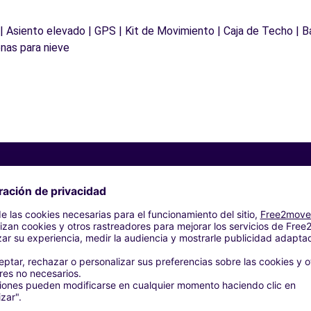
 | Asiento elevado | GPS | Kit de Movimiento | Caja de Techo | B
nas para nieve
Agencias similares
TUGNO R.E F - CARPI (C)