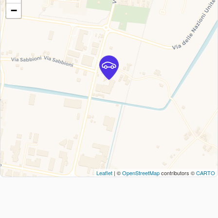
−
Leaflet
| ©
OpenStreetMap
contributors ©
CARTO