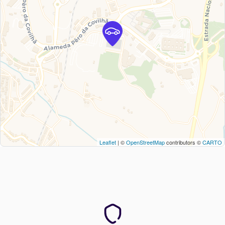
Leaflet
| ©
OpenStreetMap
contributors ©
CARTO