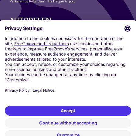
Parkeren op Rotterdam The Hague Airport
AUTODELEN
ONZE STEDEN
Paris
Madrid
Washington DC
Milaan
Rome
Turijn
Wenen
Berlijn
Keulen
Düsseldorf
Frankfurt
Hamburg
München
Stuttgart
Amsterdam