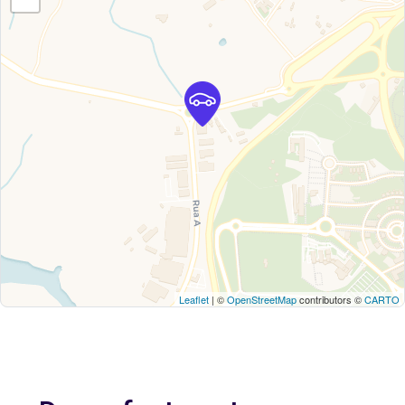
Leaflet
| ©
OpenStreetMap
contributors ©
CARTO