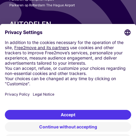
Parkeren op Rotterdam The Hague Airport
AUTODELEN
ONZE STEDEN
Paris
Madrid
Washington DC
Milaan
Rome
Turijn
Wenen
Berlijn
Keulen
Düsseldorf
Frankfurt
Hamburg
München
Stuttgart
Amsterdam