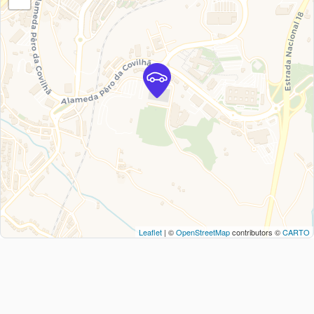
Leaflet
| ©
OpenStreetMap
contributors ©
CARTO