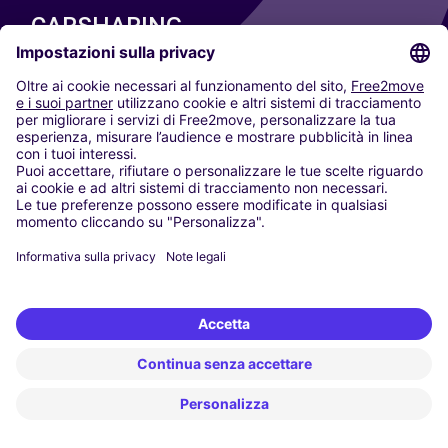
CARSHARING
LE NOSTRE CITTÀ
Paris
Madrid
Washington DC
Milano
Roma
Torino
Vienna
Berlino
Colonia
Düsseldorf
Francoforte
Amburgo
Monaco di Baviera
Stoccarda
Amsterdam