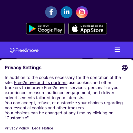
AUTODELEN
ONZE STEDEN
Milaan
Rome
Turijn
Wenen
Berlijn
Keulen
Düsseldorf