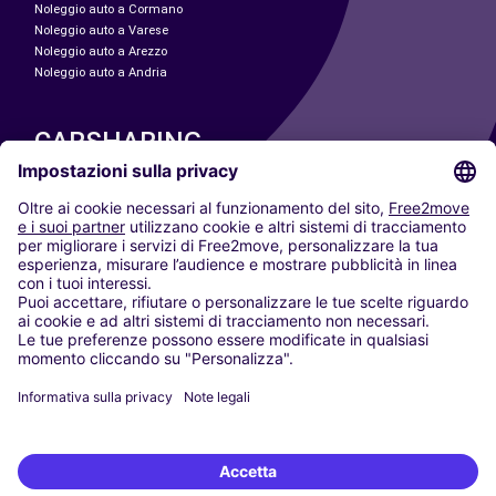
Noleggio auto a Cormano
Noleggio auto a Varese
Noleggio auto a Arezzo
Noleggio auto a Andria
CARSHARING
LE NOSTRE CITTÀ
Paris
Madrid
Washington DC
Milano
Roma
Torino
Vienna
Berlino
Colonia
Düsseldorf
Francoforte
Amburgo
Monaco di Baviera
Stoccarda