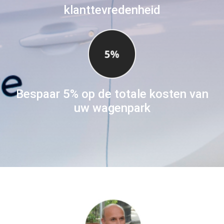
klanttevredenheid
Bespaar 5% op de totale kosten van
uw wagenpark