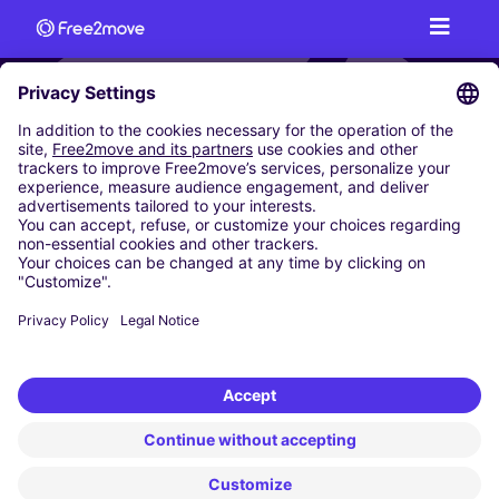
AUTODELEN
ONZE STEDEN
Milaan
Rome
Turijn
Wenen
Berlijn
Keulen
Düsseldorf
Frankfurt
Hamburg
München
Stuttgart
Amsterdam