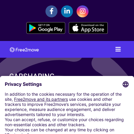
CARSHARING
ORAȘELE NOASTRE
Paris
Madrid
Washington DC
Milan
Rome
Turin
Vienna
Berlin