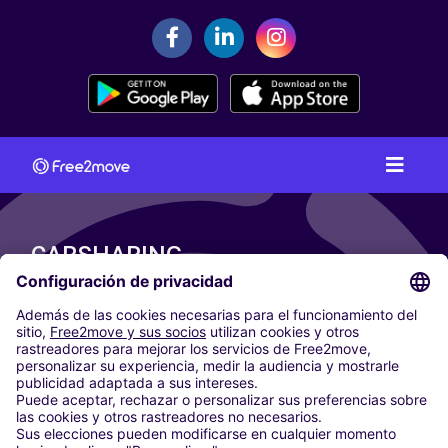
CARSHARING
NUESTRAS CIUDADES
Paris
Madrid
Washington DC
Milán
Roma
Turín
Viena
Berlín