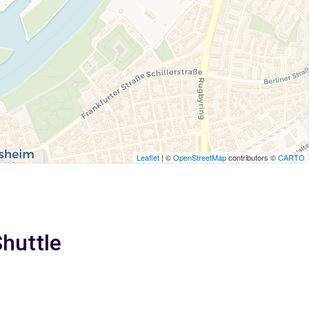
Leaflet
| ©
OpenStreetMap
contributors ©
CARTO
Shuttle