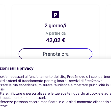
2 giorno/i
A partire da
42,02 €
Prenota ora
7 giorno/i
A partire da
58,82 €