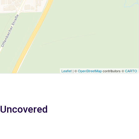
Leaflet
| ©
OpenStreetMap
contributors ©
CARTO
- Uncovered