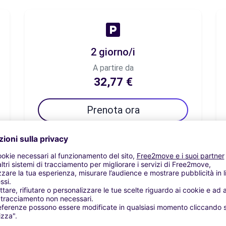
2 giorno/i
A partire da
32,77 €
Prenota ora
7 giorno/i
A partire da
53,78 €