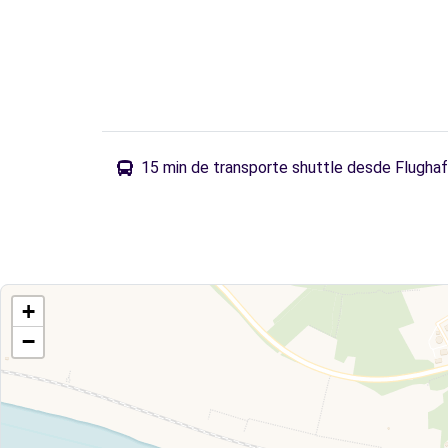
15 min de transporte shuttle desde Flugha
+
−