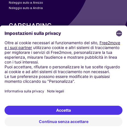
Noleggio auto a Arezzo
Noleggio auto a Andria
CARSHARING
LE NOSTRE CITTÀ
Paris
Madrid
Washington DC
Milano
Roma
Torino
Vienna
Berlino
Colonia
Düsseldorf
Francoforte
Amburgo
Monaco di Baviera
Stoccarda
Amsterdam