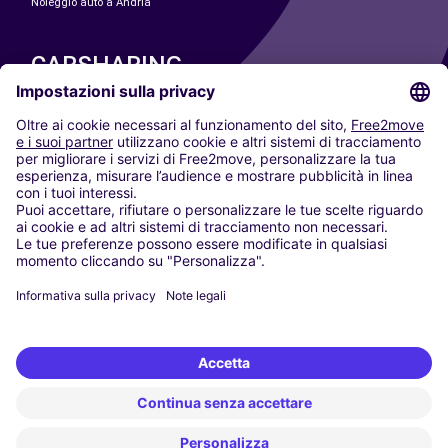
Noleggio auto a Andria
CARSHARING
LE NOSTRE CITTÀ
Paris
Madrid
Washington DC
Milano
Roma
Torino
Vienna
Berlino
Colonia
Düsseldorf
Francoforte
Amburgo
Monaco di Baviera
Stoccarda
Amsterdam