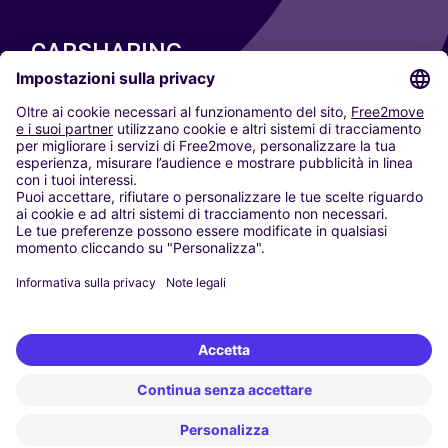
CARSHARING
LE NOSTRE CITTÀ
Paris
Madrid
Washington DC
Milano
Roma
Torino
Vienna
Berlino
Colonia
Düsseldorf
Francoforte
Amburgo
Monaco di Baviera
Stoccarda
Amsterdam