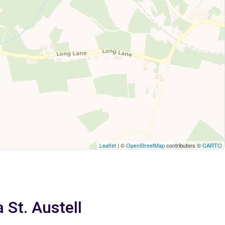
Leaflet
| ©
OpenStreetMap
contributors ©
CARTO
a St. Austell