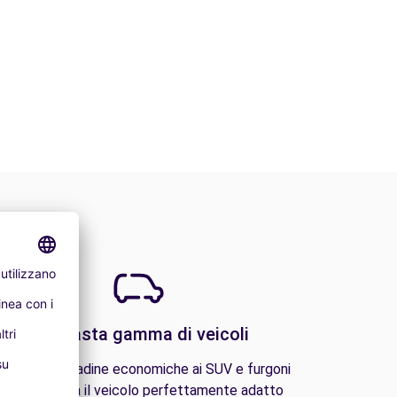
Una vasta gamma di veicoli
lle auto cittadine economiche ai SUV e furgoni
amiliari, trova il veicolo perfettamente adatto