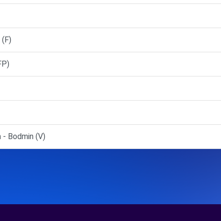
(F)
FP)
- Bodmin (V)