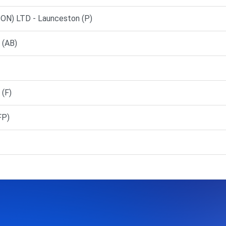
ON) LTD - Launceston (P)
 (AB)
(F)
FP)