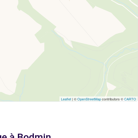
Leaflet
| ©
OpenStreetMap
contributors ©
CARTO
age à Bodmin