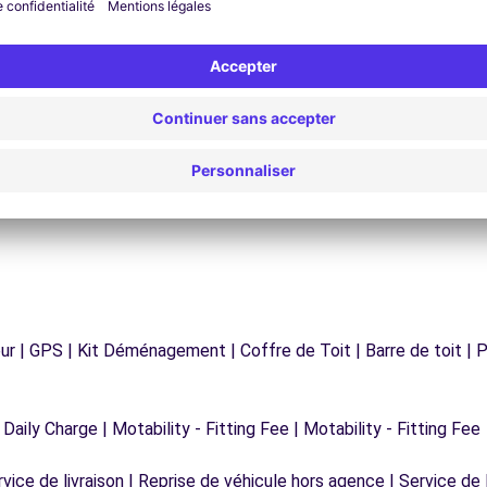
Assistance 24h/24 et 7j/7
Un problème sur la route ? Notre service
os
d'assistance est disponible à tout moment pour
vous garantir un voyage sans interruption.
r | GPS | Kit Déménagement | Coffre de Toit | Barre de toit | P
 Daily Charge | Motability - Fitting Fee | Motability - Fitting Fee
vice de livraison | Reprise de véhicule hors agence | Service de l