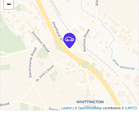
−
Leaflet
| ©
OpenStreetMap
contributors ©
CARTO