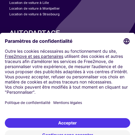
Location de voiture à Lille
Location de voiture à Montpellier
Location de voiture à Strasbourg
AUTOPARTAGE
NOS VILLES
Paris
Madrid
Washington DC
Milan
Rome
Turin
Vienne
Berlin
Cologne
Düsseldorf
Francfort
Hambourg
Munich
Stuttgart
Amsterdam