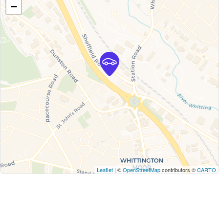
−
Leaflet
| ©
OpenStreetMap
contributors ©
CARTO