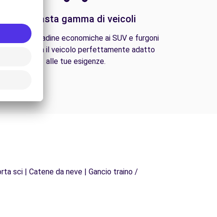
Una vasta gamma di veicoli
lle auto cittadine economiche ai SUV e furgoni
amiliari, trova il veicolo perfettamente adatto
alle tue esigenze.
rta sci | Catene da neve | Gancio traino /