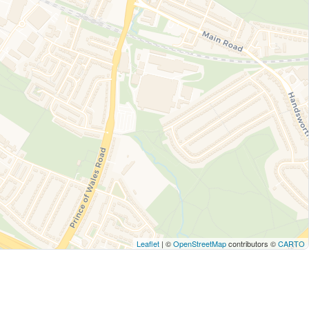
Leaflet
| ©
OpenStreetMap
contributors ©
CARTO