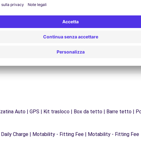
Assistenza 24/7
Problemi sulla strada? Il nostro servizio di
Da
supporto è disponibile in qualsiasi momento per
f
garantire un viaggio senza interruzioni.
zatina Auto | GPS | Kit trasloco | Box da tetto | Barre tetto | Po
 Daily Charge | Motability - Fitting Fee | Motability - Fitting Fee