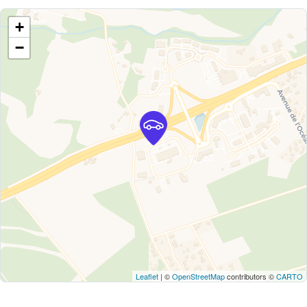
+
−
Leaflet
| ©
OpenStreetMap
contributors ©
CARTO