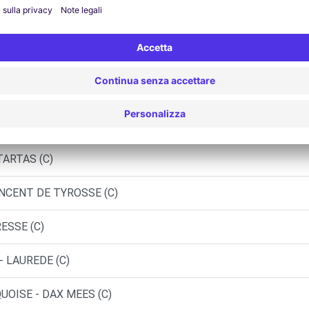
UTOSPHERE - ORTHEZ (P)
EES (P)
 - CAPBRETON (C)
TARTAS (C)
INCENT DE TYROSSE (C)
ESSE (C)
- LAUREDE (C)
UOISE - DAX MEES (C)