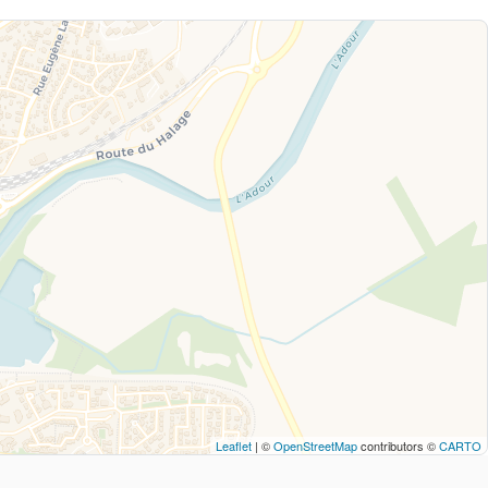
Leaflet
| ©
OpenStreetMap
contributors ©
CARTO