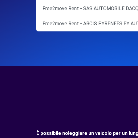
Free2move Rent - SAS AUTOMOBILE DACQ
Free2move Rent - ABCIS PYRENEES BY A
È possibile noleggiare un veicolo per un lu