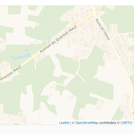
Leaflet
| ©
OpenStreetMap
contributors ©
CARTO