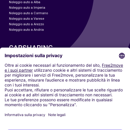
Noleggio auto a Alba
Noleggio auto a Imperia
Noleggio auto a Cormano
Noleggio auto a Varese
Noleggio auto a Arezzo
Noleggio auto a Andria
CARSHARING
LE NOSTRE CITTÀ
Paris
Madrid
Washington DC
Milano
Roma
Torino
Vienna
Berlino
Colonia
Düsseldorf
Francoforte
Amburgo