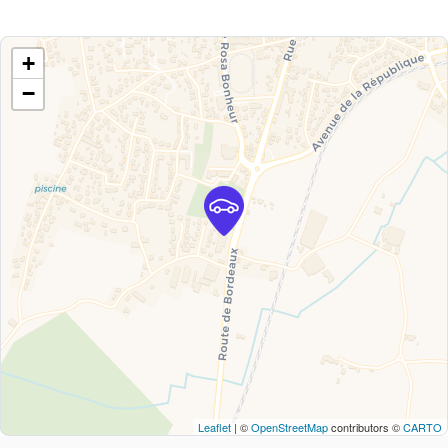
+
−
Leaflet
| ©
OpenStreetMap
contributors ©
CARTO