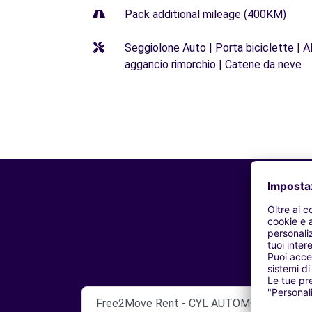
Pack additional mileage (400KM)
Seggiolone Auto | Porta biciclette | Al
aggancio rimorchio | Catene da neve
Free2Move Rent - CYL AUTOMOBILES - C