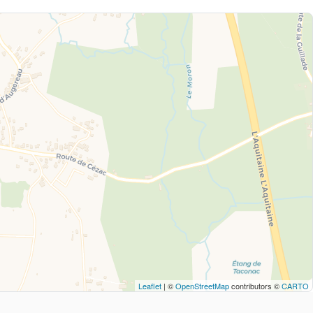
Leaflet
| ©
OpenStreetMap
contributors ©
CARTO