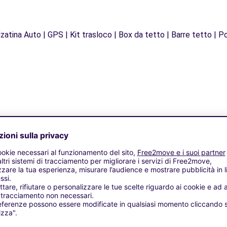
zatina Auto | GPS | Kit trasloco | Box da tetto | Barre tetto | Po
Agenzie simili
ASTELNAU-DE-MEDOC (C)