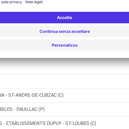
LAURENT D'ARCE (P)
NDRE (P)
DRONY (C)
LES - ST-CIERS-SUR-GIRONDE (C)
N - ST-ANDRE-DE-CUBZAC (C)
ILES - PAUILLAC (P)
 - ETABLISSEMENTS DUPUY - ST-LOUBES (C)