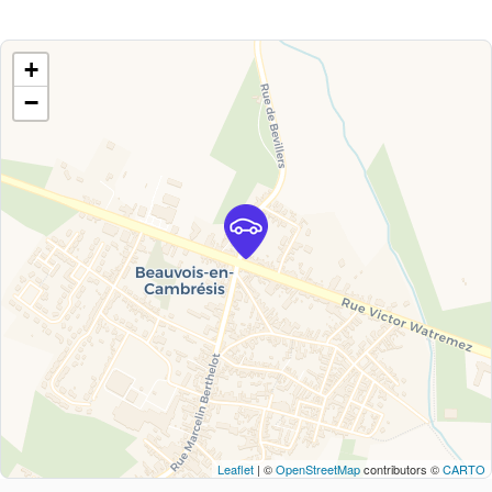
+
−
Leaflet
| ©
OpenStreetMap
contributors ©
CARTO