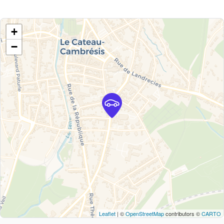
+
−
Leaflet
| ©
OpenStreetMap
contributors ©
CARTO