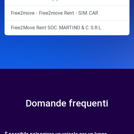
Free2move - Free2move Rent - SIM. CAR
Free2Move Rent SOC. MARTINO & C. S.R.L
Domande frequenti