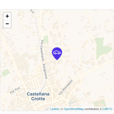
+
−
Leaflet
| ©
OpenStreetMap
contributors ©
CARTO