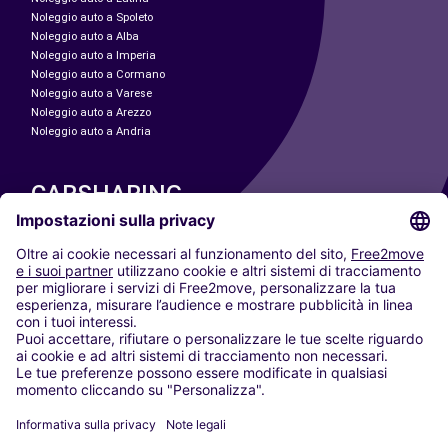
Noleggio auto a Spoleto
Noleggio auto a Alba
Noleggio auto a Imperia
Noleggio auto a Cormano
Noleggio auto a Varese
Noleggio auto a Arezzo
Noleggio auto a Andria
CARSHARING
LE NOSTRE CITTÀ
Paris
Madrid
Washington DC
Milano
Roma
Torino
Vienna
Berlino
Colonia
Düsseldorf
Francoforte