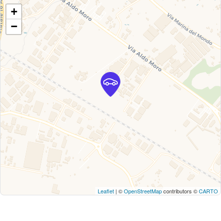
+
−
Leaflet
| ©
OpenStreetMap
contributors ©
CARTO