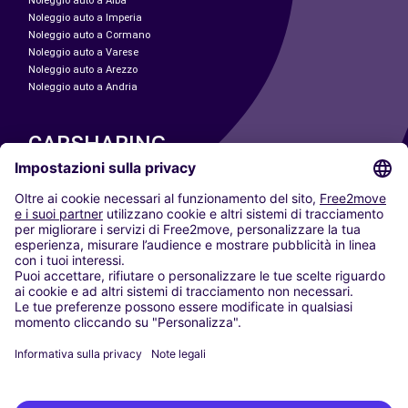
Noleggio auto a Alba
Noleggio auto a Imperia
Noleggio auto a Cormano
Noleggio auto a Varese
Noleggio auto a Arezzo
Noleggio auto a Andria
CARSHARING
LE NOSTRE CITTÀ
Paris
Madrid
Washington DC
Milano
Roma
Torino
Vienna
Berlino
Colonia
Düsseldorf
Francoforte
Amburgo
Monaco di Baviera