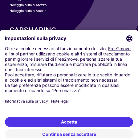
Noleggio auto a Arezzo
Noleggio auto a Andria
CARSHARING
LE NOSTRE CITTÀ
Paris
Madrid
Washington DC
Milano
Roma
Torino
Vienna
Berlino
Colonia
Düsseldorf
Francoforte
Amburgo
Monaco di Baviera
Stoccarda
Amsterdam