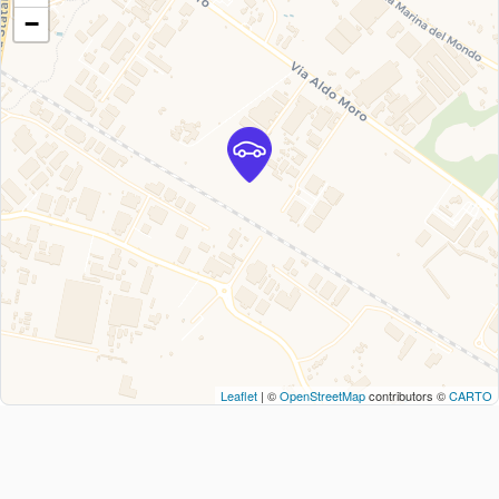
−
Leaflet
| ©
OpenStreetMap
contributors ©
CARTO