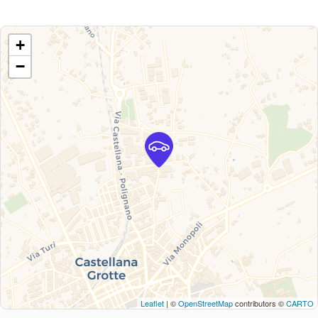
+
−
Leaflet
| ©
OpenStreetMap
contributors ©
CARTO