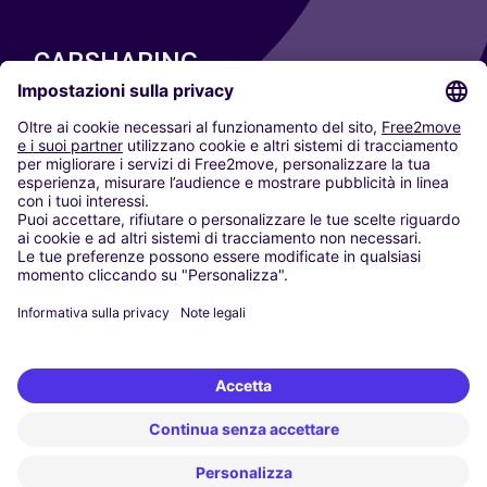
CARSHARING
LE NOSTRE CITTÀ
Paris
Madrid
Washington DC
Milano
Roma
Torino
Vienna
Berlino
Colonia
Düsseldorf
Francoforte
Amburgo
Monaco di Baviera
Stoccarda
Amsterdam