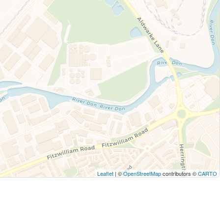
Leaflet
| ©
OpenStreetMap
contributors ©
CARTO