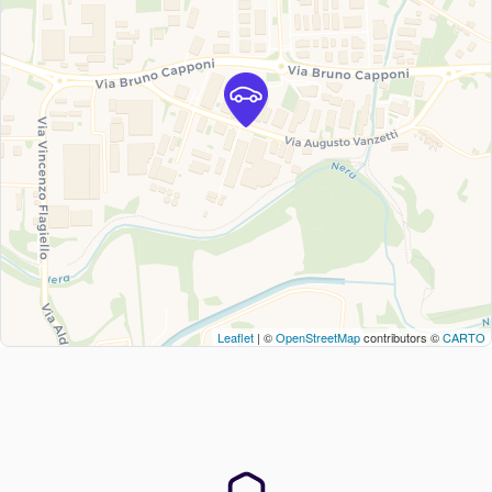
Leaflet
| ©
OpenStreetMap
contributors ©
CARTO