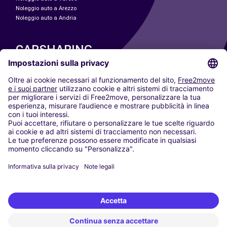
Noleggio auto a Arezzo
Noleggio auto a Andria
CARSHARING
LE NOSTRE CITTÀ
Paris
Madrid
Washington DC
Milano
Roma
Torino
Vienna
Berlino
Colonia
Düsseldorf
Francoforte
Amburgo
Monaco di Baviera
Stoccarda
Amsterdam