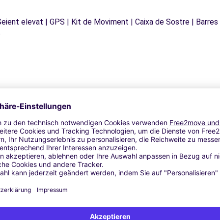
 Seient elevat | GPS | Kit de Moviment | Caixa de Sostre | Barres
e
Ähnliche Agenturen
- ORVIETO (C)