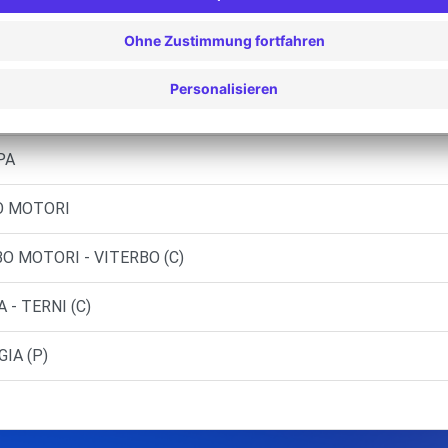
C)
 VITERBO (C)
RL - PERUGIA (C)
PA
BO MOTORI
BO MOTORI - VITERBO (C)
- TERNI (C)
GIA (P)