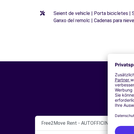
Seient de vehicle | Porta bicicletes |
Ganxo del remolc | Cadenas para niev
Free2Move Rent - AUTOFFICINA M.C. SNC 