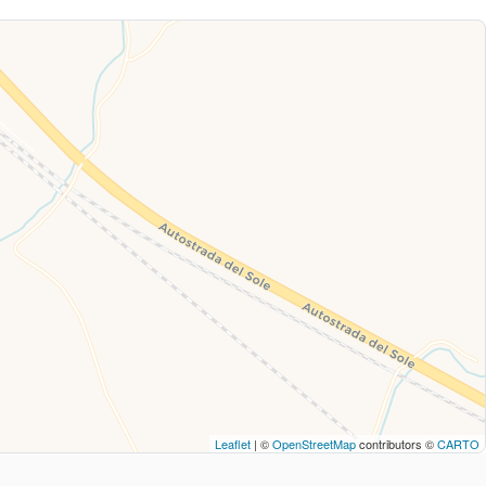
Leaflet
| ©
OpenStreetMap
contributors ©
CARTO