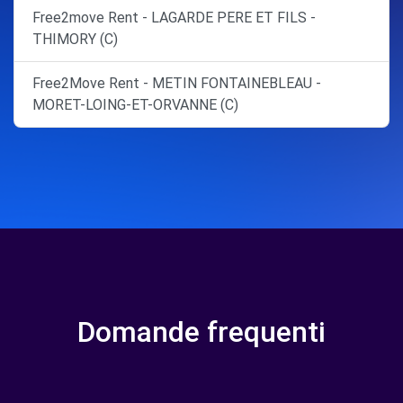
Free2move Rent - LAGARDE PERE ET FILS -
THIMORY (C)
Free2Move Rent - METIN FONTAINEBLEAU -
MORET-LOING-ET-ORVANNE (C)
Domande frequenti