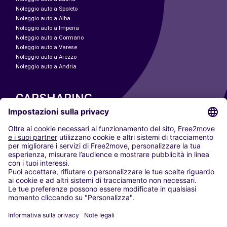
Noleggio auto a Spoleto
Noleggio auto a Alba
Noleggio auto a Imperia
Noleggio auto a Cormano
Noleggio auto a Varese
Noleggio auto a Arezzo
Noleggio auto a Andria
CARSHARING
LE NOSTRE CITTÀ
Paris
Madrid
Washington DC
Milano
Roma
Torino
Vienna
Berlino
Colonia
Düsseldorf
Francoforte