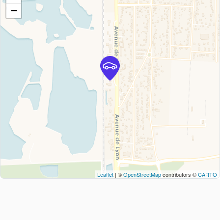
−
Leaflet
| ©
OpenStreetMap
contributors ©
CARTO