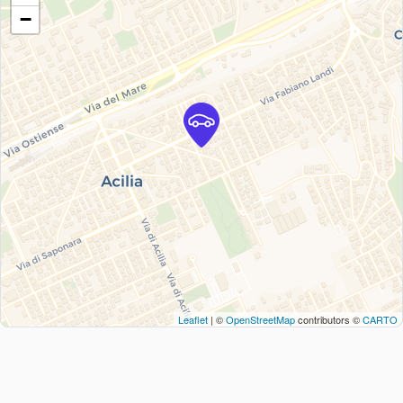
−
Leaflet
| ©
OpenStreetMap
contributors ©
CARTO