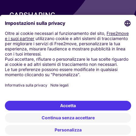
CARSHARING
LE NOSTRE CITTÀ
Paris
Madrid
Washington DC
Milano
Roma
Torino
Vienna
Berlino
Colonia
Düsseldorf
Francoforte
Amburgo
Monaco di Baviera
Stoccarda
Amsterdam