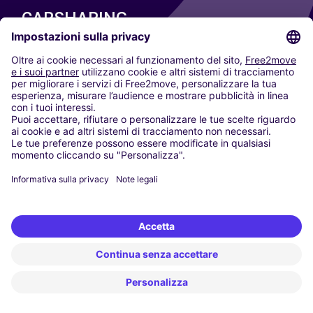
CARSHARING
LE NOSTRE CITTÀ
Paris
Madrid
Washington DC
Milano
Roma
Torino
Vienna
Berlino
Colonia
Düsseldorf
Francoforte
Amburgo
Monaco di Baviera
Stoccarda
Amsterdam