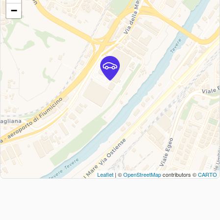
−
Leaflet
| ©
OpenStreetMap
contributors ©
CARTO