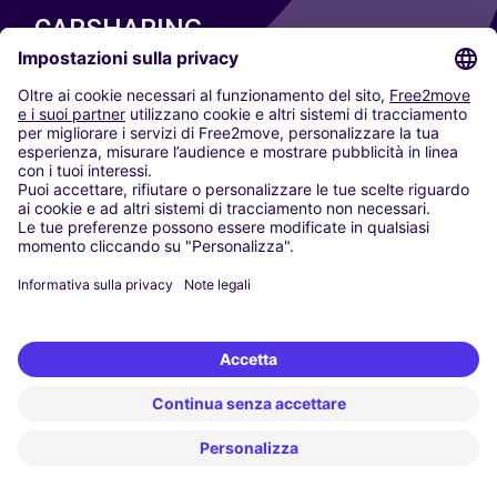
CARSHARING
LE NOSTRE CITTÀ
Paris
Madrid
Washington DC
Milano
Roma
Torino
Vienna
Berlino
Colonia
Düsseldorf
Francoforte
Amburgo
Monaco di Baviera
Stoccarda
Amsterdam