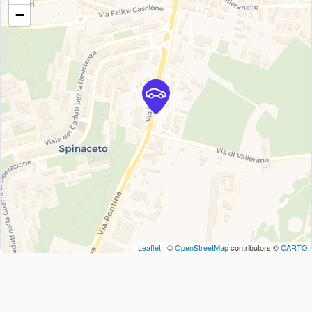
−
Leaflet
| ©
OpenStreetMap
contributors ©
CARTO