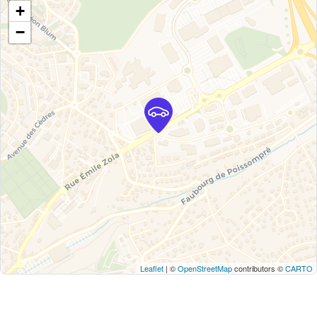
+
−
Leaflet
| ©
OpenStreetMap
contributors ©
CARTO