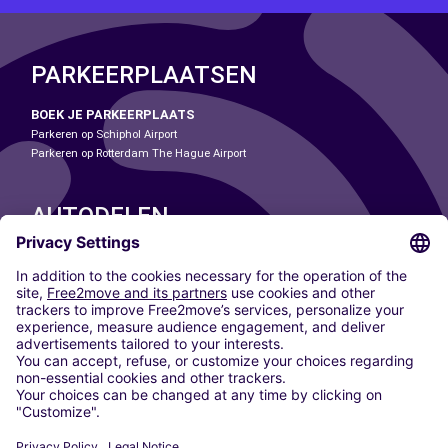
PARKEERPLAATSEN
BOEK JE PARKEERPLAATS
Parkeren op Schiphol Airport
Parkeren op Rotterdam The Hague Airport
AUTODELEN
ONZE STEDEN
Paris
Madrid
Washington DC
Milaan
Rome
Turijn
Wenen
Berlijn
Keulen
Düsseldorf