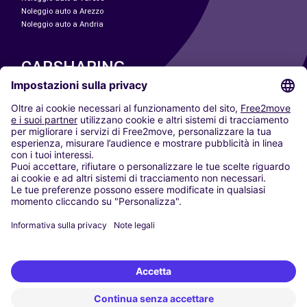
Noleggio auto a Arezzo
Noleggio auto a Andria
CARSHARING
LE NOSTRE CITTÀ
Paris
Madrid
Washington DC
Milano
Roma
Torino
Vienna
Berlino
Colonia
Düsseldorf
Francoforte
Amburgo
Monaco di Baviera
Stoccarda
Amsterdam