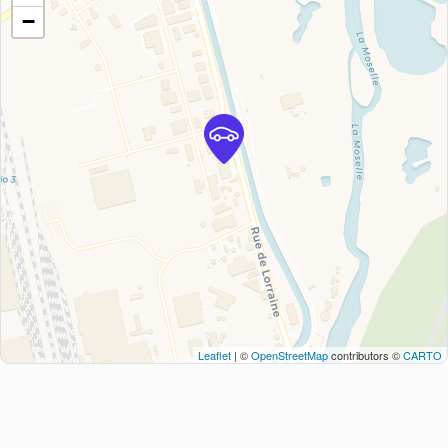
−
Leaflet
| ©
OpenStreetMap
contributors ©
CARTO