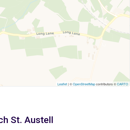
Leaflet
| ©
OpenStreetMap
contributors ©
CARTO
h St. Austell