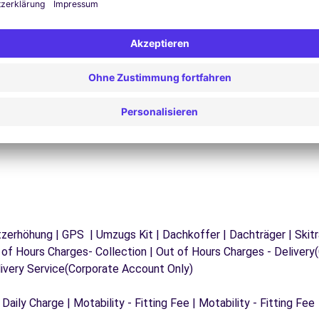
Probleme auf der Straße? Unser Support-Service
ist jederzeit verfügbar, um eine
F
 zu
unterbrechungsfreie Reise zu gewährleisten.
d
rsitzerhöhung | GPS | Umzugs Kit | Dachkoffer | Dachträger | Sk
 of Hours Charges- Collection | Out of Hours Charges - Deliver
livery Service(Corporate Account Only)
 Daily Charge | Motability - Fitting Fee | Motability - Fitting Fee