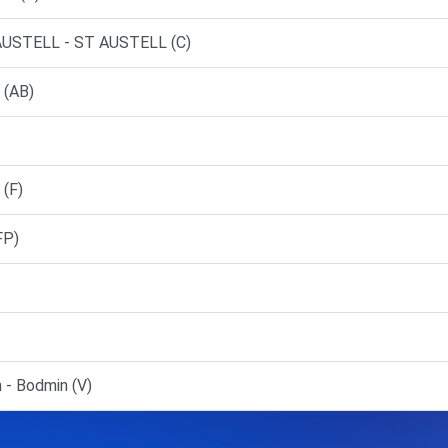
USTELL - ST AUSTELL (C)
 (AB)
(F)
FP)
- Bodmin (V)