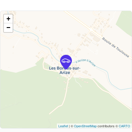
+
−
Leaflet
| ©
OpenStreetMap
contributors ©
CARTO