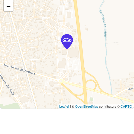
−
Leaflet
| ©
OpenStreetMap
contributors ©
CARTO