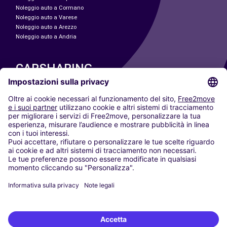
Noleggio auto a Cormano
Noleggio auto a Varese
Noleggio auto a Arezzo
Noleggio auto a Andria
CARSHARING
LE NOSTRE CITTÀ
Paris
Madrid
Washington DC
Milano
Roma
Torino
Vienna
Berlino
Colonia
Düsseldorf
Francoforte
Amburgo
Monaco di Baviera
Stoccarda